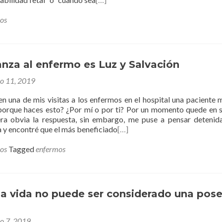
los
nza al enfermo es Luz y Salvación
ro 11, 2019
en una de mis visitas a los enfermos en el hospital una paciente 
porque haces esto? ¿Por mí o por ti? Por un momento quede en s
ra obvia la respuesta, sin embargo, me puse a pensar deteni
a y encontré que el más beneficiado
[…]
los
Tagged
enfermos
la vida no puede ser considerado una pos
ro 7, 2019