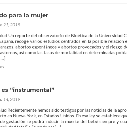
do para la mujer
ro 21, 2019
Salud Un reporte del observatorio de Bioética de la Universidad C
España, recoge varios estudios centrados en la posible relación e
barazos, abortos espontáneos y abortos provocados y el riesgo de
astornos, así como las tasas de mortalidad en determinadas pobl
[…]
los
 es “instrumental”
ro 14, 2019
alud Recientemente hemos sido testigos por las noticias de la apr
orto en Nueva York, en Estados Unidos. En esa ley se establece qu
de gestación se podrá inducir la muerte del bebé siempre y cu
iabilidad fetal” o “cuando sea
[…]