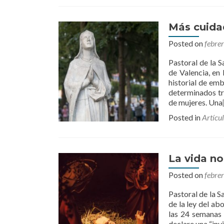
Más cuida
Posted on
febre
Pastoral de la 
de Valencia, en 
historial de em
determinados tr
de mujeres. Una
Posted in
Artícu
La vida no
Posted on
febre
Pastoral de la S
de la ley del ab
las 24 semanas 
declare una “inv