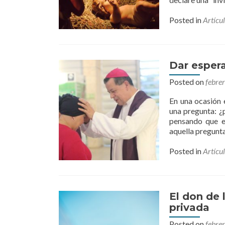
Posted in
Artícu
Dar espera
Posted on
febre
En una ocasión 
una pregunta: ¿
pensando que e
aquella pregunt
Posted in
Artícu
El don de 
privada
Posted on
febre