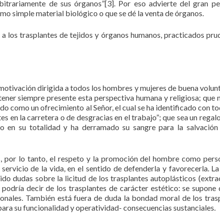
bitrariamente de sus órganos”[3]. Por eso advierte del gran pe
mo simple material biológico o que se dé la venta de órganos.
le a los trasplantes de tejidos y órganos humanos, practicados pru
motivación dirigida a todos los hombres y mujeres de buena volunt
tener siempre presente esta perspectiva humana y religiosa; que 
do como un ofrecimiento al Señor, el cual se ha identificado con to
es en la carretera o de desgracias en el trabajo”; que sea un regal
do en su totalidad y ha derramado su sangre para la salvación
es, por lo tanto, el respeto y la promoción del hombre como pers
servicio de la vida, en el sentido de defenderla y favorecerla. La
ido dudas sobre la licitud de los trasplantes autoplásticos (extra
podría decir de los trasplantes de carácter estético: se supone 
cionales. También está fuera de duda la bondad moral de los tras
para su funcionalidad y operatividad- consecuencias sustanciales.