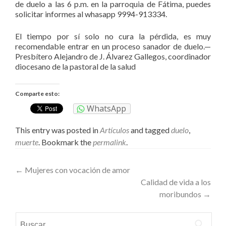
de duelo a las 6 p.m. en la parroquia de Fátima, puedes
solicitar informes al whasapp 9994-913334.
El tiempo por sí solo no cura la pérdida, es muy
recomendable entrar en un proceso sanador de duelo.—
Presbítero Alejandro de J. Álvarez Gallegos, coordinador
diocesano de la pastoral de la salud
Comparte esto:
WhatsApp
This entry was posted in
Artículos
and tagged
duelo
,
muerte
. Bookmark the
permalink
.
Post
←
Mujeres con vocación de amor
Calidad de vida a los
navigation
moribundos
→
Buscar: