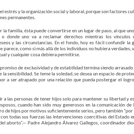
l estrés y la organización social y laboral, porque son factores cul
iones permanentes.
r la familia, ésta puede convertirse en un lugar de paso, al que un
, o donde uno va a reclamar derechos mientras los vínculos 
eos y las circunstancias. En el fondo, hoy es fácil confundir la 
e parece, como si más allá de los individuos no hubiera verdades, v
gual y cualquier cosa debiera permitirse.
mpromiso de exclusividad y de estabilidad termina siendo arrasado 
e la sensibilidad. Se teme la soledad, se desea un espacio de prote
mor a ser atrapado por una relación que pueda postergar el logro
a las personas de tener hijos solo para mantener su libertad y es
s esposos, cuando han sido muy generosos en la comunicación de l
mero de hijos por motivos suficientemente serios, pero también “por
a con todas sus fuerzas las intervenciones coercitivas del Estado e
so del aborto”.— Padre Alejandro Álvarez Gallegos, coordinador di