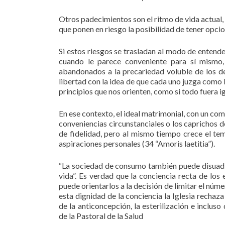
Otros padecimientos son el ritmo de vida actual, e
que ponen en riesgo la posibilidad de tener opc
Si estos riesgos se trasladan al modo de entende
cuando le parece conveniente para sí mismo
abandonados a la precariedad voluble de los des
libertad con la idea de que cada uno juzga como l
principios que nos orienten, como si todo fuera i
En ese contexto, el ideal matrimonial, con un co
conveniencias circunstanciales o los caprichos d
de fidelidad, pero al mismo tiempo crece el te
aspiraciones personales (34 “Amoris laetitia”).
“La sociedad de consumo también puede disuadir 
vida”. Es verdad que la conciencia recta de lo
puede orientarlos a la decisión de limitar el nú
esta dignidad de la conciencia la Iglesia rechaz
de la anticoncepción, la esterilización e inclu
de la Pastoral de la Salud